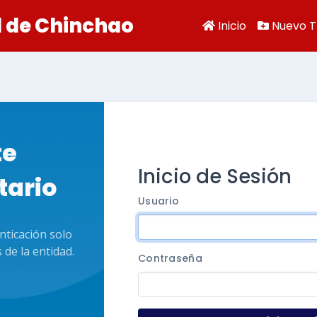
l de Chinchao
Inicio
Nuevo T
te
Inicio de Sesión
ario
Usuario
nticación solo
de la entidad.
Contraseña